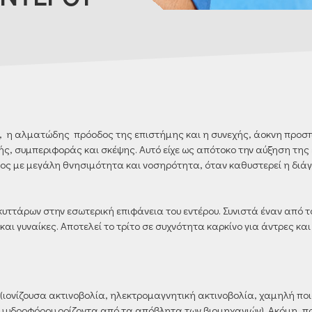
α, η αλματώδης πρόοδος της επιστήμης και η συνεχής, άοκνη προσ
ής, συμπεριφοράς και σκέψης. Αυτό είχε ως απότοκο την αύξηση της 
ς με μεγάλη θνησιμότητα και νοσηρότητα, όταν καθυστερεί η διάγ
ττάρων στην εσωτερική επιφάνεια του εντέρου. Συνιστά έναν από του
και γυναίκες. Αποτελεί το τρίτο σε συχνότητα καρκίνο για άντρες και
 (ιονίζουσα ακτινοβολία, ηλεκτρομαγνητική ακτινοβολία, χαμηλή π
υ υδροφόρου ορίζοντα από τα απόβλητα των βιομηχανιών). Ακόμη, π