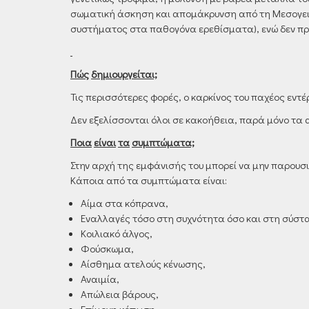
σωματική άσκηση και απομάκρυνση από τη Μεσογειακ
συστήματος στα παθογόνα ερεθίσματα), ενώ δεν πρέ
Πώς
δημιουργείται;
Τις περισσότερες φορές, ο καρκίνος του παχέος εντέ
Δεν εξελίσσονται όλοι σε κακοήθεια, παρά μόνο τα
Ποια
είναι
τα
συμπτώματα;
Στην αρχή της εμφάνισής του μπορεί να μην παρου
Κάποια από τα συμπτώματα είναι:
Αίμα στα κόπρανα,
Εναλλαγές τόσο στη συχνότητα όσο και στη σύστ
Κοιλιακό άλγος,
Φούσκωμα,
Αίσθημα ατελούς κένωσης,
Αναιμία,
Απώλεια βάρους,