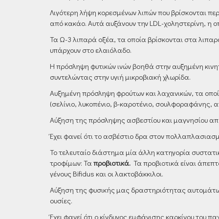
Λιγότερη λήψη κορεσμένων λιπών που βρίσκονται πε
από κακάο. Αυτά αυξάνουν την LDL-χοληστερίνη, η ο
Τα Ω-3 λιπαρά οξέα, τα οποία βρίσκονται στα λιπαρ
υπάρχουν στο ελαιόλαδο.
Η πρόσληψη φυτικών ινών βοηθά στην αυξημένη κινητ
συντελώντας στην υγιή μικροβιακή χλωρίδα.
Αυξημένη πρόσληψη φρούτων και λαχανικών, τα οποία
(σελίνιο, λυκοπένιο, β-καροτένιο, σουλφοραφάνης, αν
Αύξηση της πρόσληψης ασβεστίου και μαγνησίου απ
Έχει φανεί ότι το ασβέστιο δρα στον πολλαπλασιασμό
Το τελευταίο διάστημα μία άλλη κατηγορία συστατι
τροφίμων: Τα
προβιοτικά.
Τα προβιοτικά είναι άπεπτα
γένους Bifidus και οι λακτοβάκκιλοι.
Αύξηση της φυσικής μας δραστηριότητας αυτομάτως 
ουσίες.
Έχει φανεί ότι ο κίνδυνος εμφάνισης καρκίνου του πα