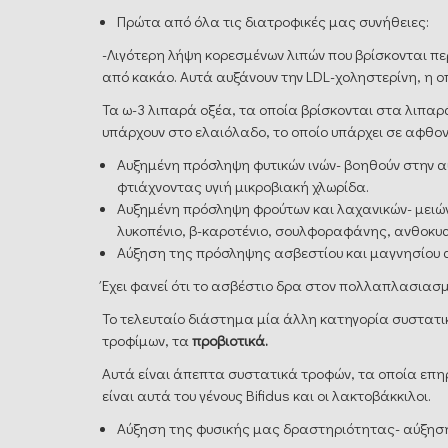
Πρώτα από όλα τις διατροφικές μας συνήθειες:
-Λιγότερη λήψη κορεσμένων λιπών που βρίσκονται π
από κακάο. Αυτά αυξάνουν την LDL-χοληστερίνη, η ο
Τα ω-3 λιπαρά οξέα, τα οποία βρίσκονται στα λιπαρ
υπάρχουν στο ελαιόλαδο, το οποίο υπάρχει σε αφθο
Αυξημένη πρόσληψη φυτικών ινών- βοηθούν στην α
φτιάχνοντας υγιή μικροβιακή χλωρίδα.
Αυξημένη πρόσληψη φρούτων και λαχανικών- μειώνο
λυκοπένιο, β-καροτένιο, σουλφοραφάνης, ανθοκυαν
Αύξηση της πρόσληψης ασβεστίου και μαγνησίου 
Έχει φανεί ότι το ασβέστιο δρα στον πολλαπλασιασμό
Το τελευταίο διάστημα μία άλλη κατηγορία συστατ
τροφίμων, τα
προβιοτικά.
Αυτά είναι άπεπτα συστατικά τροφών, τα οποία επηρ
είναι αυτά του γένους Bifidus και οι λακτοβάκκιλοι.
Αύξηση της φυσικής μας δραστηριότητας- αύξηση 