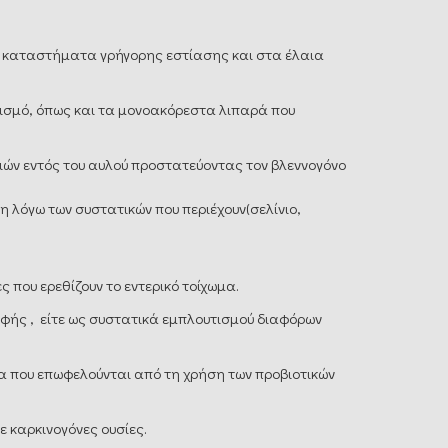
τα καταστήματα γρήγορης εστίασης και στα έλαια
νισμό, όπως και τα μονοακόρεστα λιπαρά που
ιών εντός του αυλού προστατεύοντας τον βλεννογόνο
 λόγω των συστατικών που περιέχουν(σελίνιο,
 που ερεθίζουν το εντερικό τοίχωμα.
οφής , είτε ως συστατικά εμπλουτισμού διαφόρων
ια που επωφελούνται από τη χρήση των προβιοτικών
 καρκινογόνες ουσίες.