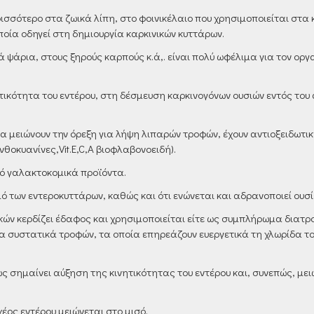
ρισσότερο στα ζωικά λίπη, στο φοινικέλαιο που χρησιμοποιείται στ
ποία οδηγεί στη δημιουργία καρκινικών κυττάρων.
ά ψάρια, στους ξηρούς καρπούς κ.ά,. είναι πολύ ωφέλιμα για τον ο
ικότητα του εντέρου, στη δέσμευση καρκινογόνων ουσιών εντός του 
 μειώνουν την όρεξη για λήψη λιπαρών τροφών, έχουν αντιοξειδωτι
θοκυανίνες,Vit.E,C,A βιοφλαβονοειδή).
ό γαλακτοκομικά προϊόντα.
 των εντεροκυττάρων, καθώς και ότι ενώνεται και αδρανοποιεί ουσίε
κών κερδίζει έδαφος
και χρησιμοποιείται είτε ως συμπλήρωμα διατρ
 συστατικά τροφών, τα οποία επηρεάζουν ευεργετικά τη χλωρίδα του
σημαίνει αύξηση της κινητικότητας του εντέρου και, συνεπώς, μει
χέος εντέρου μειώνεται στο μισό.