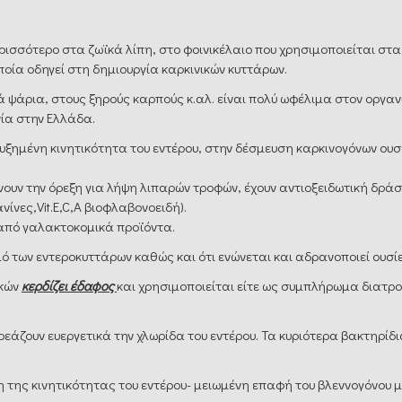
ερισσότερο στα ζωϊκά λίπη, στο φοινικέλαιο που χρησιμοποιείται σ
ποία οδηγεί στη δημιουργία καρκινικών κυττάρων.
ά ψάρια, στους ξηρούς καρπούς κ.αλ. είναι πολύ ωφέλιμα στον οργα
νία στην Ελλάδα.
υξημένη κινητικότητα του εντέρου, στην δέσμευση καρκινογόνων ουσ
υν την όρεξη για λήψη λιπαρών τροφών, έχουν αντιοξειδωτική δράση
ίνες,Vit.E,C,A βιοφλαβονοειδή).
από γαλακτοκομικά προϊόντα.
 των εντεροκυττάρων καθώς και ότι ενώνεται και αδρανοποιεί ουσίες
ικών
κερδίζει έδαφος
και χρησιμοποιείται είτε ως συμπλήρωμα διατρ
εάζουν ευεργετικά την χλωρίδα του εντέρου. Τα κυριότερα βακτηρίδ
της κινητικότητας του εντέρου- μειωμένη επαφή του βλεννογόνου με