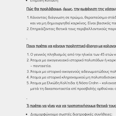
Επίμονη κόπωση
Πώς
θα
προλάβουμε,
όμως,
την
εμφάνιση
της
νόσου;
Κάνοντας διάγνωση σε πρώιμο, θεραπεύσιμο στάδ
και να μη δημιουργηθεί καρκίνος. Είναι βασικός
Επηρεάζοντας θετικά τους περιβαλλοντικούς παρά
Ποιοι
πρέπει
να
κάνουν
προληπτικό
έλεγχο
με
κολονο
Ο γενικός πληθυσμός από την ηλικία των 45 ετών 
Άτομα με οικογενειακό ιστορικό πολυπόδων ή καρκί
– πενταετία.
Άτομα με ιστορικό οικογενούς αδενωματώδους πολ
Άτομα με ιστορικό κληρονομικού μη πολυποδισιακού
Άτομα με Ελκώδη Κολίτιδα ή Nόσο Crohn – κολονοσ
μετά τη δεκαπενταετία επί προσβολής ορθού και σ
Τι
πρέπει
να
γίνει
για
να
τροποποιήσουμε
θετικά
του
Διαμορφώνουμε σωστές διατροφικές συνήθειες: