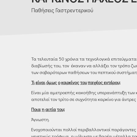
Παθήσεις Γαστρεντερικού
Τα τελευταία 50 χρόνια τα τεχνολογικά επιτεύγματ
διαβίωσής του, τον έκαναν να αλλάξει τον τρόπο ζω
των σοβαρότερων παθήσεων του πεπτικού συστήματο
Τι
είναι
όμως
ο
καρκίνος
του
παχέος εντέρου;
Είναι μία αμετροεπής κακοήθης υπερανάπτυξη των κυ
αποτελεί τον τρίτο σε συχνότητα καρκίνο για άντρες 
Ποια
η
αιτία
του;
Άγνωστη.
Ενοχοποιούνται πολλοί περιβαλλοντικοί παράγοντες
γενετικώς τρόφιμα, η μόλυνση με βαρέα μέταλλα το