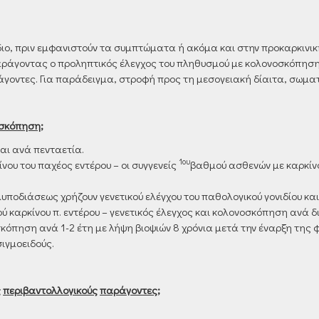
ιο, πριν εμφανιστούν τα συμπτώματα ή ακόμα και στην προκαρκινι
 παράγοντας ο προληπτικός έλεγχος του πληθυσμού με κολονοσκόπηση
γοντες. Για παράδειγμα, στροφή προς τη μεσογειακή δίαιτα, σωματ
σκόπηση;
και ανά πενταετία.
1ο
υ
νου του παχέος εντέρου – οι συγγενείς
βαθμού ασθενών με καρκίνο
υποδιάσεως χρήζουν γενετικού ελέγχου του παθολογικού γονιδίου κ
 καρκίνου π. εντέρου – γενετικός έλεγχος και κολονοσκόπηση ανά δι
κόπηση ανά 1-2 έτη με λήψη βιοψιών 8 χρόνια μετά την έναρξη της φ
ιγμοειδούς.
ς
περιβαντολλογικούς
παράγοντες;