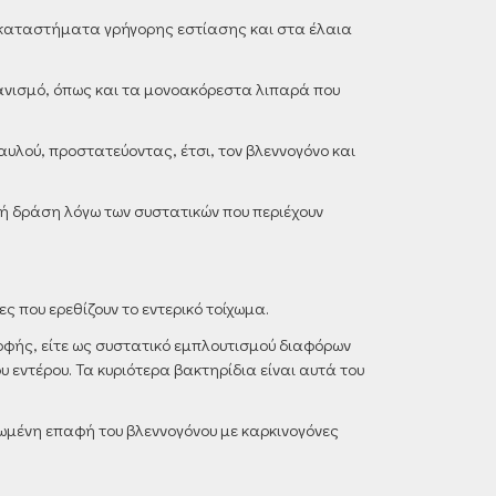
α καταστήματα γρήγορης εστίασης και στα έλαια
ργανισμό, όπως και τα μονοακόρεστα λιπαρά που
αυλού, προστατεύοντας, έτσι, τον βλεννογόνο και
κή δράση λόγω των συστατικών που περιέχουν
ς που ερεθίζουν το εντερικό τοίχωμα.
οφής, είτε ως συστατικό εμπλουτισμού διαφόρων
 εντέρου. Τα κυριότερα βακτηρίδια είναι αυτά του
ωμένη επαφή του βλεννογόνου με καρκινογόνες